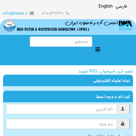
فارسی
English
info@irwwa.ir
02188391390
عضو این خبرخوان RSS شوید
نماد اعتماد الکترونیکی
ثبت نام و ورود اعضا