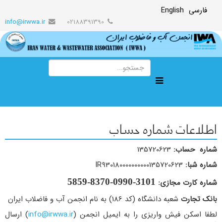
فارسی
English
info@irwwa.ir
02188391390
اطلاعات شماره حساب
شماره حساب:
135720623
شماره شبا:
IR930180000000000135720623
3101-0990-8370-5859
شماره کارت مجازی:
بانک تجارت
شعبه دانشگاه (کد 186) به نام انجمن آب و فاضلاب ایران
لطفا اسکن فیش واریزی را به ایمیل انجمن (
info@irwwa.ir
) ارسال