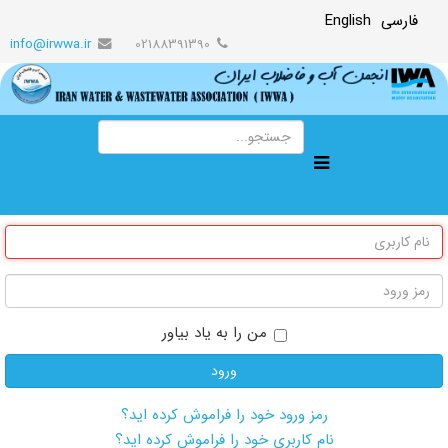
فارسی
English
info@irwwa.ir
02188391390
من را به یاد بیاور
ورود
رمز ورود خود را فراموش کرده اید؟
نام کاربری خود را فراموش کرده اید؟